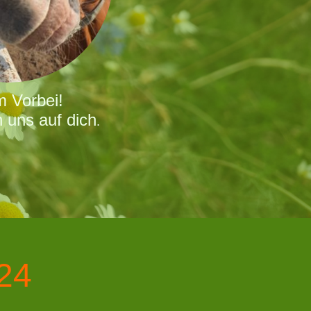
 Vorbei!
n uns auf dich
.
24