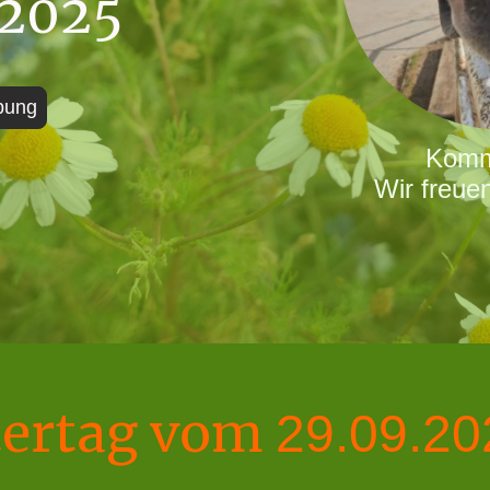
.2025
bung
Komm
Wir freue
tertag vom
29.09.20