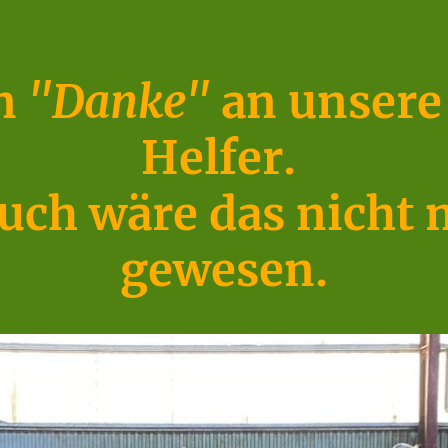
en
"Danke"
an unsere 
Helfer.
uch wäre das nicht 
gewesen.