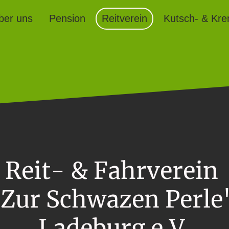
ber uns
Pension
Reitverein
Reit- & Fahrverein
Zur Schwazen Perl
Ladeburg e.V.